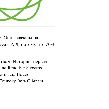
. Они завязаны на
ava 6 API, потому что 70%
ством. История: первая
ала Reactive Streams
алилась. После
oundry Java Client и