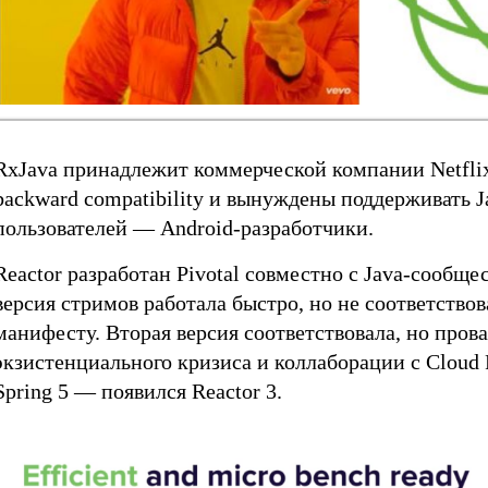
RxJava принадлежит коммерческой компании Netflix
backward compatibility и вынуждены поддерживать J
пользователей — Android-разработчики.
Reactor разработан Pivotal совместно с Java-сообще
версия стримов работала быстро, но не соответствов
манифесту. Вторая версия соответствовала, но пров
экзистенциального кризиса и коллаборации с Cloud F
Spring 5 — появился Reactor 3.