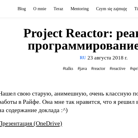
Blog
O mnie
Teraz
Mentoring
Czym się zajmuję
T
Project Reactor: ре
программирование
23 августа 2018 г.
RU
#talks
#java
#reactor
#reactive
#spr
Нашел свою старую, анимешную, очень классную по 
работы в Райфе. Она мне так нравится, что я решил
на содержание доклада :^)
Презентация (OneDrive)