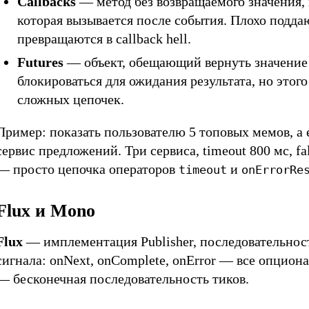
Callbacks
— метод без возвращаемого значения
которая вызывается после события. Плохо подда
превращаются в callback hell.
Futures
— объект, обещающий вернуть значение 
блокироваться для ожидания результата, но этого
сложных цепочек.
Пример: показать пользователю 5 топовых мемов, а 
сервис предложений. Три сервиса, timeout 800 мс, fa
— просто цепочка операторов
и
timeout
onErrorRe
Flux и Mono
Flux
— имплементация Publisher, последовательност
сигнала: onNext, onComplete, onError — все опцион
— бесконечная последовательность тиков.