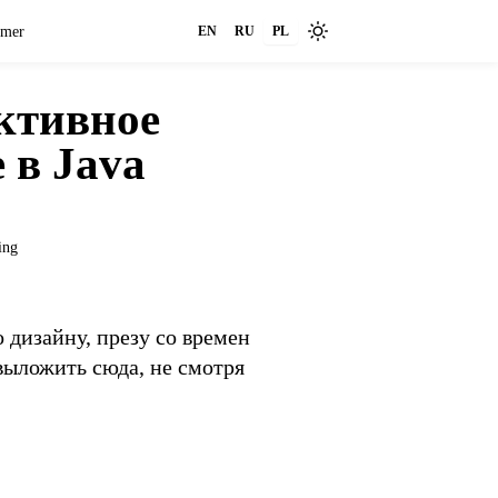
imer
EN
RU
PL
активное
 в Java
ing
дизайну, презу со времен
 выложить сюда, не смотря