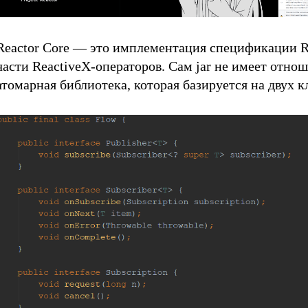
Reactor Core — это имплементация спецификации R
части ReactiveX-операторов. Сам jar не имеет отнош
атомарная библиотека, которая базируется на двух к