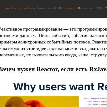
Реактивное программирование — это программиро
потоками данных. Шины событий, события нажатий 
примеры асинхронных событийных потоков. Реакти
максимум из этой идеи: потоки можно создавать из 
переменных, пользовательского ввода, кеша, структ
Зачем нужен Reactor, если есть RxJav