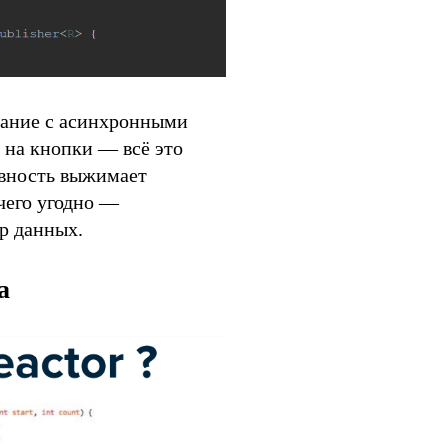
вание с асинхронными
на кнопки — всё это
вность выжимает
чего угодно —
ур данных.
a