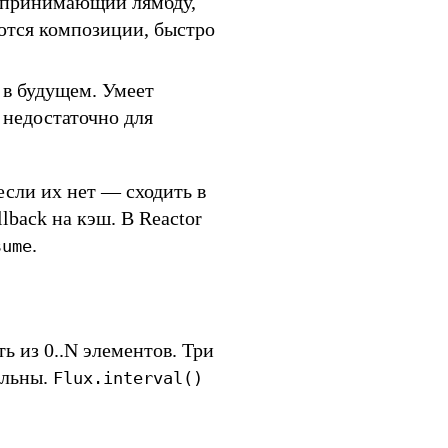
, принимающий лямбду,
ются композиции, быстро
в будущем. Умеет
 недостаточно для
если их нет — сходить в
llback на кэш. В Reactor
.
sume
ь из 0..N элементов. Три
альны.
Flux.interval()