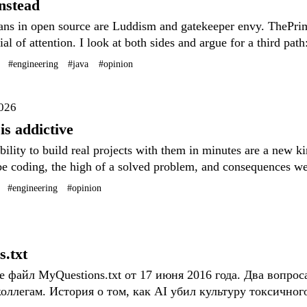
nstead
ns in open source are Luddism and gatekeeper envy. ThePri
nial of attention. I look at both sides and argue for a third pat
ty gates, not by who wrote it.
#engineering
#java
#opinion
2026
is addictive
ility to build real projects with them in minutes are a new ki
e coding, the high of a solved problem, and consequences we
#engineering
#opinion
.txt
 файл MyQuestions.txt от 17 июня 2016 года. Два вопрос
коллегам. История о том, как AI убил культуру токсичног