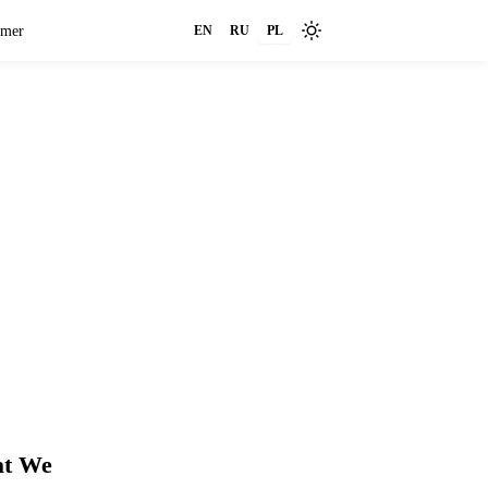
imer
EN
RU
PL
at We