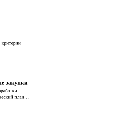
, критерии
ые закупки
зработки.
ический план