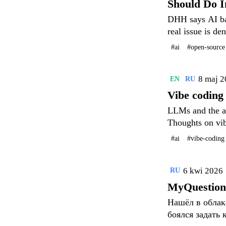
Should Do I
DHH says AI ba
real issue is de
executable quali
#ai
#open-source
8 maj 
EN
RU
Vibe coding 
LLMs and the ab
Thoughts on vib
understand.
#ai
#vibe-coding
6 kwi 2026
RU
MyQuestions
Нашёл в облаке
боялся задать 