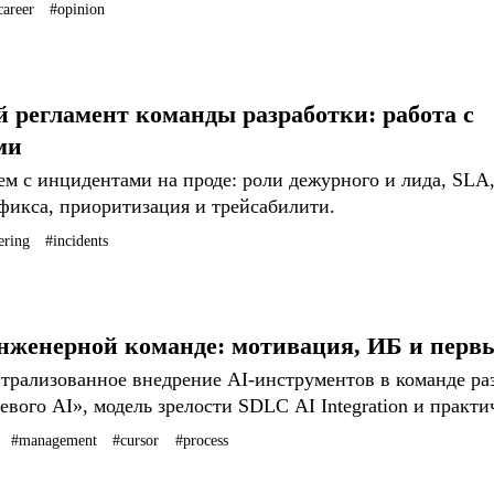
career
#opinion
 регламент команды разработки: работа с
ми
ем с инцидентами на проде: роли дежурного и лида, SLA
фикса, приоритизация и трейсабилити.
ering
#incidents
 инженерной команде: мотивация, ИБ и перв
нтрализованное внедрение AI-инструментов в команде ра
евого AI», модель зрелости SDLC AI Integration и практ
#management
#cursor
#process