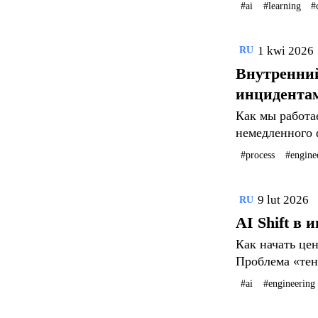
#ai
#learning
#
1 kwi 2026
RU
Внутренний
инцидента
Как мы работа
немедленного 
#process
#engine
9 lut 2026
RU
AI Shift в
Как начать це
Проблема «тен
первых шагов.
#ai
#engineering