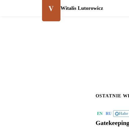
V
Witalis Lutorowicz
OSTATNIE W
EN
RU
Habr
Gatekeeping