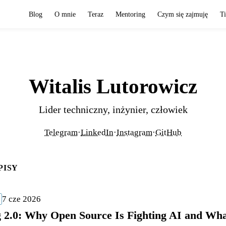
Blog
O mnie
Teraz
Mentoring
Czym się zajmuję
T
Witalis Lutorowicz
Lider techniczny, inżynier, człowiek
Telegram
·
LinkedIn
·
Instagram
·
GitHub
PISY
7 cze 2026
 2.0: Why Open Source Is Fighting AI and Wh