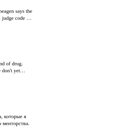
meagen says the
h: judge code by
nd of drug.
 don't yet
а, которые я
о менторства.