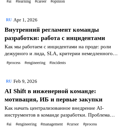
#ai
#learning
#career
#opinion
токсичного менторства.
Apr 1, 2026
RU
Внутренний регламент команды
разработки: работа с инцидентами
Как мы работаем с инцидентами на проде: роли
дежурного и лида, SLA, критерии немедленного
фикса, приоритизация и трейсабилити.
#process
#engineering
#incidents
Feb 9, 2026
RU
AI Shift в инженерной команде:
мотивация, ИБ и первые закупки
Как начать централизованное внедрение AI-
инструментов в команде разработки. Проблема
«теневого AI», модель зрелости SDLC AI Integration
#ai
#engineering
#management
#cursor
#process