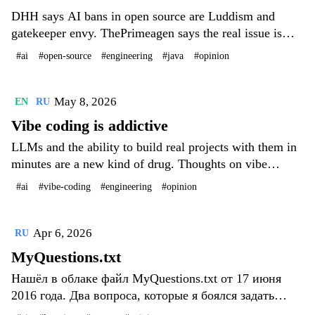
DHH says AI bans in open source are Luddism and
gatekeeper envy. ThePrimeagen says the real issue is
denial of attention. I look at both sides and argue for a
#ai
#open-source
#engineering
#java
#opinion
third path: judge code by executable quality gates, not
by who wrote it.
May 8, 2026
EN
RU
Vibe coding is addictive
LLMs and the ability to build real projects with them in
minutes are a new kind of drug. Thoughts on vibe
coding, the high of a solved problem, and consequences
#ai
#vibe-coding
#engineering
#opinion
we don't yet understand.
Apr 6, 2026
RU
MyQuestions.txt
Нашёл в облаке файл MyQuestions.txt от 17 июня
2016 года. Два вопроса, которые я боялся задать
коллегам. История о том, как AI убил культуру