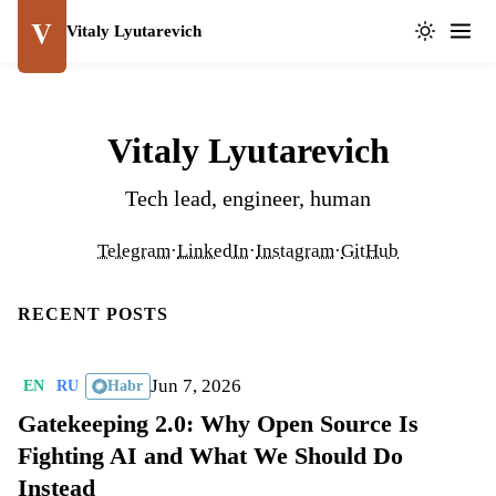
V
Vitaly Lyutarevich
Vitaly Lyutarevich
Tech lead, engineer, human
Telegram
·
LinkedIn
·
Instagram
·
GitHub
RECENT POSTS
Jun 7, 2026
EN
RU
Habr
Gatekeeping 2.0: Why Open Source Is
Fighting AI and What We Should Do
Instead