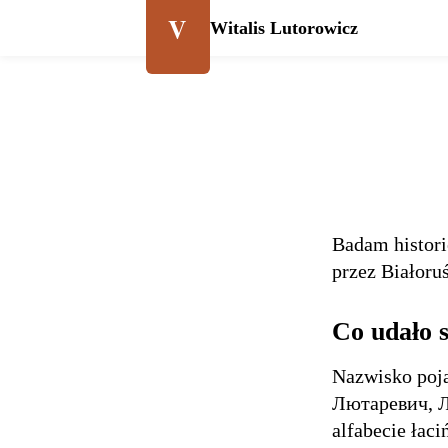
V
Witalis Lutorowicz
Badam histori
przez Białoruś
Co udało s
Nazwisko poja
Лютаревич, Л
alfabecie łac