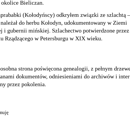
 okolice Bieliczan.
raprababki (Kołodyńscy) odkryłem związki ze szlachtą
 należał do herbu Kołodyn, udokumentowany w Ziemi
 i gubernii mińskiej. Szlachectwo potwierdzone prze
tu Rządzącego w Petersburgu w XIX wieku.
osobna strona poświęcona genealogii, z pełnym drze
kanami dokumentów, odniesieniami do archiwów i inte
iny przez pokolenia.
muję