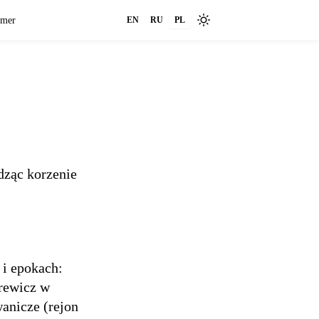
imer
EN
RU
PL
dząc korzenie
 i epokach:
rewicz w
anicze (rejon