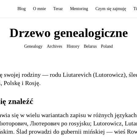
Blog
O mnie
Teraz
Mentoring
Czym się zajmuję
T
Drzewo genealogiczne
Genealogy
Archives
History
Belarus
Poland
ę swojej rodziny — rodu Liutarevich (Lutorowicz), śle
, Polskę i Rosję.
ię znaleźć
wia się w wielu wariantach zapisu w różnych językach
юторович, Лютерович po rosyjsku; Lutorowicz, Luta
ińskim. Ślad prowadzi do gubernii mińskiej — wieś Row