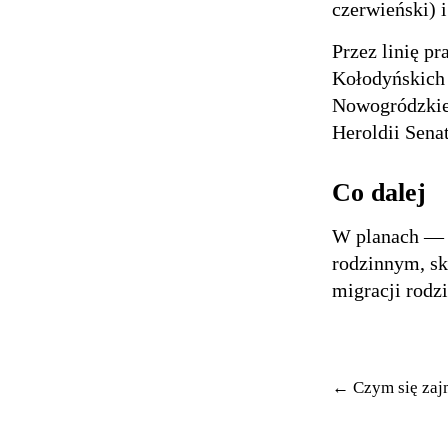
czerwieński) i
Przez linię p
Kołodyńskich
Nowogródzkiej
Heroldii Sena
Co dalej
W planach — 
rodzinnym, s
migracji rodz
← Czym się zaj