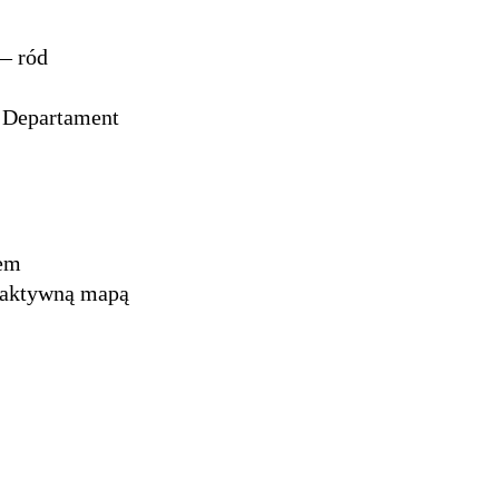
 — ród
z Departament
wem
raktywną mapą